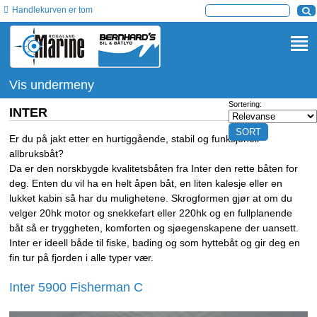
Handlekurven er tom
Vis undermeny
Sortering:
INTER
Er du på jakt etter en hurtiggående, stabil og funksjonell
allbruksbåt?
Da er den norskbygde kvalitetsbåten fra Inter den rette båten for
deg. Enten du vil ha en helt åpen båt, en liten kalesje eller en
lukket kabin så har du mulighetene. Skrogformen gjør at om du
velger 20hk motor og snekkefart eller 220hk og en fullplanende
båt så er tryggheten, komforten og sjøegenskapene der uansett.
Inter er ideell både til fiske, bading og som hyttebåt og gir deg en
fin tur på fjorden i alle typer vær.
Inter 5900 Fisherman C