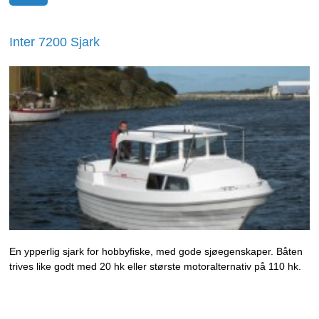
Inter 7200 Sjark
En ypperlig sjark for hobbyfiske, med gode sjøegenskaper. Båten
trives like godt med 20 hk eller største motoralternativ på 110 hk.
Det store akterdekket gir god plass for fiskeredskaper, og den
lukkede kabinen gir beskyttelse mot vær og vind.