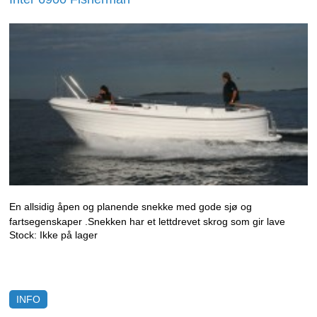
En allsidig åpen og planende snekke med gode sjø og
fartsegenskaper .Snekken har et lettdrevet skrog som gir lave
Stock:
Ikke på lager
prisutgifter. Her kan du velge fra 20-110 Hk motor. Enten du
ønsker snekkefart eller vil suse avgårde i over 20 knop gir båten
deg trygghet o
INFO