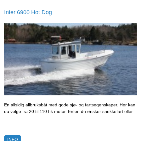
Inter 6900 Hot Dog
En allsidig allbruksbåt med gode sjø- og fartsegenskaper. Her kan
du velge fra 20 til 110 hk motor. Enten du ønsker snekkefart eller
vil suse avgårde i over 20 knop gir båten deg trygghet og komfort.
Inter 6900 Hot Dog gir deg varm og tørr båtglede.
INFO