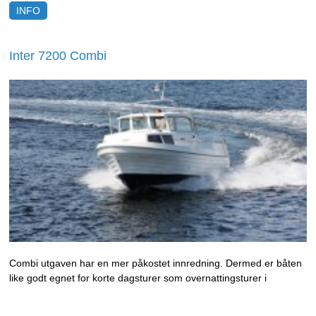
INFO
Inter 7200 Combi
Combi utgaven har en mer påkostet innredning. Dermed er båten
like godt egnet for korte dagsturer som overnattingsturer i
skjærgården. Det store akterdekket er utmerket for fiske i alle
typer vær eller solbading en varm sommerdag.