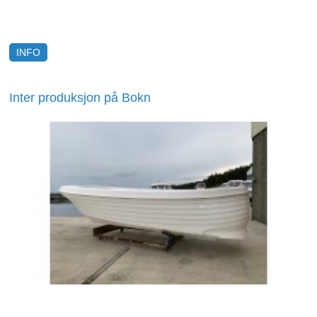
sjøegenskaper er noe av det båten gir deg.
INFO
Inter produksjon på Bokn