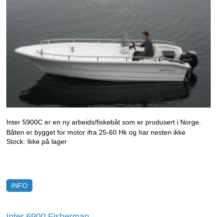
Inter 5900C er en ny arbeids/fiskebåt som er produsert i Norge.
Båten er bygget for motor ifra 25-60 Hk og har nesten ikke
Stock:
Ikke på lager
planingsterskel.
INFO
Inter 6900 Fisherman