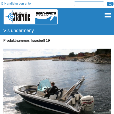
Handlekurven er tom
Vis undermeny
Produktnummer:
kaasbøll 19