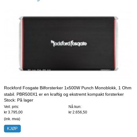
Rockford Fosgate Bilforsterker 1x500W Punch Monoblokk, 1 Ohm
stabil. PBR500X1 er en kraftig og ekstremt kompakt forsterker
Stock:
På lager
perfekt for å drive en bass hvor det er liten plass.
Veil. pris:
Nå kun:
kr 3.795,00
kr 2.656,50
(ink. mva)