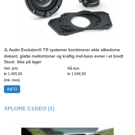
JL Audio Evolution® TR systemer kombinerer ekte silkedome
diskant, glatte mellomtoner og kraftig mid-bass evner i et bredt
Stock:
Ikke på lager
utvalg av populære høyttaler størrelser. Produktene har en klar
Veil. pris:
Nå kun:
dynamisk riktig lyd og overbevisende ytelse til en pris innenfor re
kr 1.495,00
kr 1.046,50
(ink. mva)
INFO
XPLORE C1GEO (1)