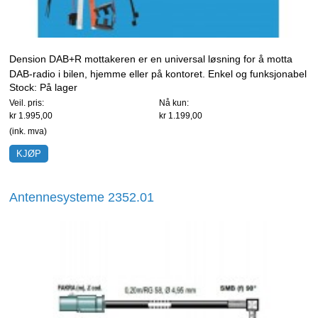
Dension DAB+R mottakeren er en universal løsning for å motta
DAB-radio i bilen, hjemme eller på kontoret. Enkel og funksjonabel
Stock:
På lager
integrering med visning av DAB stasjoner på en FM-radio med
Veil. pris:
Nå kun:
RDS funksjon.
kr 1.995,00
kr 1.199,00
(ink. mva)
Antennesysteme 2352.01