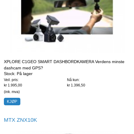
XPLORE C1GEO SMART DASHBORDKAMERA Verdens minste
dashcam med GPS?
Stock:
På lager
Veil. pris:
Nå kun:
kr 1.995,00
kr 1.396,50
(ink. mva)
MTX ZNX10K