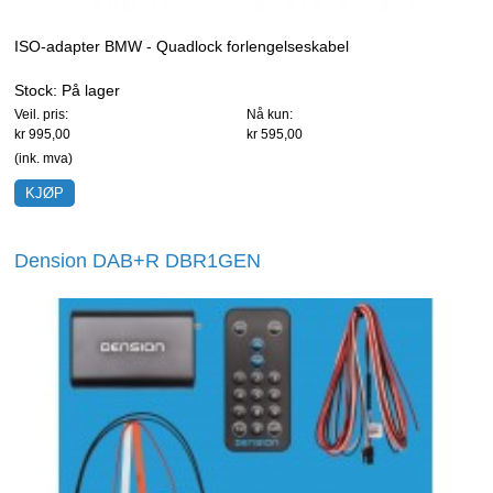
ISO-adapter BMW - Quadlock forlengelseskabel
Stock:
På lager
Veil. pris:
Nå kun:
kr 995,00
kr 595,00
(ink. mva)
Dension DAB+R DBR1GEN