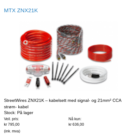
MTX ZNX21K
StreetWires ZNX21K – kabelsett med signal- og 21mm² CCA
strøm- kabel
Stock:
På lager
Veil. pris:
Nå kun:
kr 795,00
kr 636,00
(ink. mva)