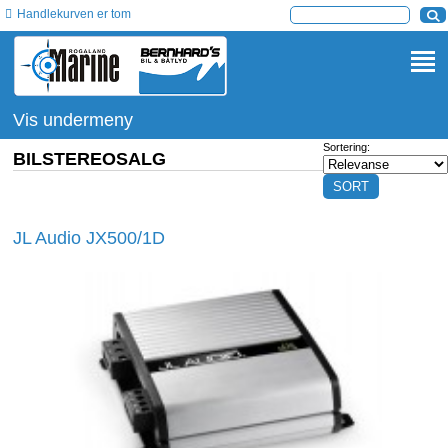
Handlekurven er tom
Vis undermeny
Sortering:
BILSTEREOSALG
JL Audio JX500/1D