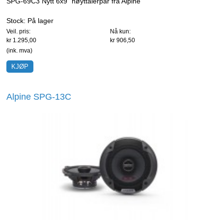
SPG-69C3 Nytt 6x9" høyttalerpar fra Alpine
Stock:
På lager
Veil. pris:
Nå kun:
kr 1.295,00
kr 906,50
(ink. mva)
Alpine SPG-13C