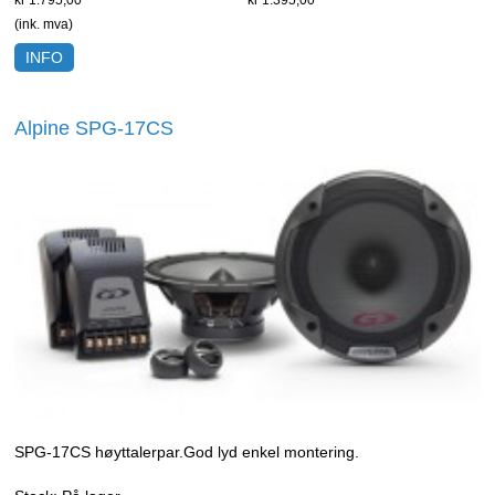
kr 1.795,00
kr 1.395,00
(ink. mva)
INFO
Alpine SPG-17CS
SPG-17CS høyttalerpar.God lyd enkel montering.