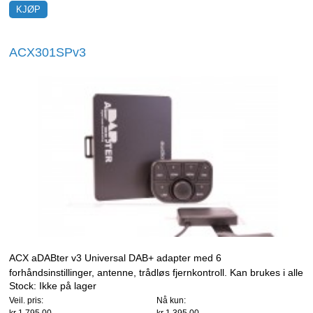
ACX301SPv3
ACX aDABter v3 Universal DAB+ adapter med 6
forhåndsinstillinger, antenne, trådløs fjernkontroll. Kan brukes i alle
Stock:
Ikke på lager
typer kjøretøy med 12 volt
Veil. pris:
Nå kun: