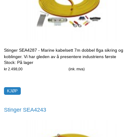
Stinger SEA4287 - Marine kabelsett 7m dobbel 8ga sikring og
koblinger. Vi har gleden av å presentere industriens første
Stock:
På lager
kabelsett som virkelig er designet for marine installasjoner.
kr 2.498,00
(ink. mva)
Stinger SEA4243