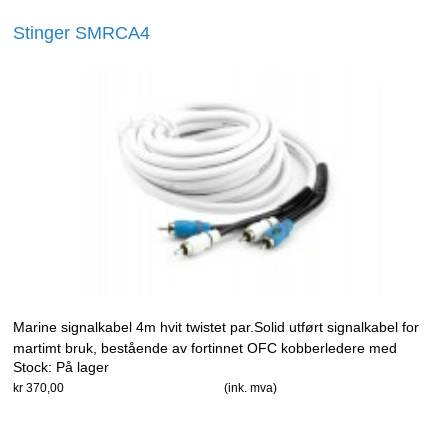
Stinger SMRCA4
Marine signalkabel 4m hvit twistet par.Solid utført signalkabel for
martimt bruk, bestående av fortinnet OFC kobberledere med
Stock:
På lager
polyetylendielektrisk kappe
kr 370,00
(ink. mva)