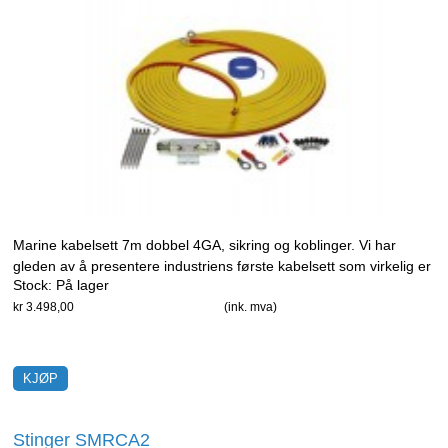
Marine kabelsett 7m dobbel 4GA, sikring og koblinger. Vi har
gleden av å presentere industriens første kabelsett som virkelig er
Stock:
På lager
designet for marine installasjoner.
kr 3.498,00
(ink. mva)
Stinger SMRCA2