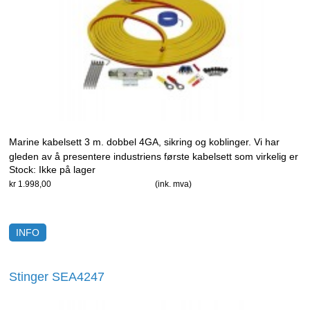
Marine kabelsett 3 m. dobbel 4GA, sikring og koblinger. Vi har
gleden av å presentere industriens første kabelsett som virkelig er
Stock:
Ikke på lager
designet for marine installasjoner.
kr 1.998,00
(ink. mva)
INFO
Stinger SEA4247